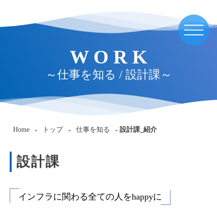
W
O
R
K
～仕事を知る / 設計課～
Home
トップ
仕事を知る
設計課_紹介
»
»
»
設計課
インフラに関わる全ての人をhappyに