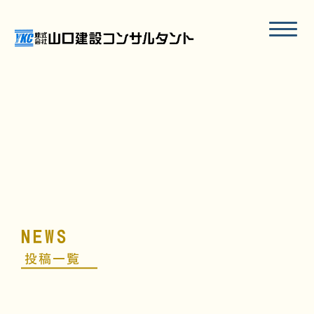
N
E
W
S
投
稿
一
覧