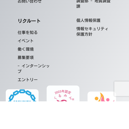
ご質間及びご苦情の窓口
調査部 - 地質調査
お問い合わせ
当社における個人データの取扱い
課
に関するご質問やご苦情に関して
は下記の窓口にご連絡ください。
個人情報保護
リクルート
＜個人情報の取扱に関する質問およ
情報セキュリティ
仕事を知る
び苦情のお申出先＞
保護方針
株式会社山口建設コンサルタント事
イベント
業部
働く環境
山口市富田原町4番36号
電話番号：083-934-3000
募集要項
- インターンシッ
プ
エントリー