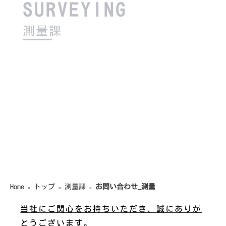
S
U
R
V
E
Y
I
N
G
測
量
課
Home
トップ
測量課
お問い合わせ_測量
»
»
»
当社にご関心をお持ちいただき、誠にありが
とうございます。