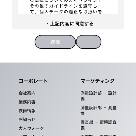
る法律についてのガイドライン」
その他のガイドラインを遵守し
て、個人データの適正な取扱いを
行います。
上記内容に同意する
利用目的
当社は、個人情報について、「当
社における個人情報の取扱いにつ
いて」に記載する利用日的の範囲
内で利用いたします。
安全管理措置に関する事項
当社は、個人データについて、漏
えい、滅失又はき損の防止等、そ
の管理のために必要かつ適切な安
コーポレート
マーケティング
全管理措置を講じます。また、個
人データを取り扱う従業者や委託
先（再委託先等を含みます。）に
会社案内
測量設計部 - 設計
対して、必要かつ適切な監督を行
課
業務内容
います。個人データの安全管理措
測量設計部 - 測量
置に関しては、別途「（株）山口
技術情報
課
建設コンサルタント個人情報•特定
お知らせ
個人情報取扱規程」において具体
調査部 - 環境調査
的に定めています。
課
大人ウォーク