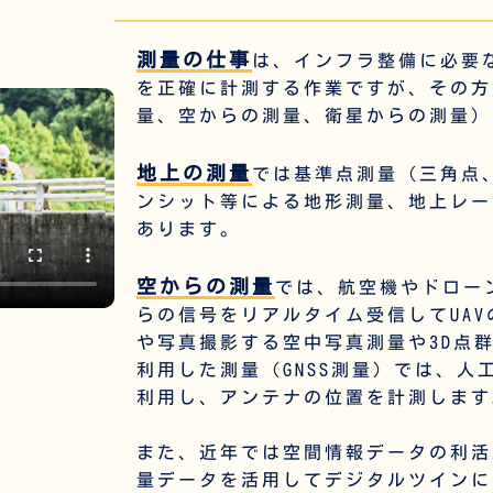
測量の仕事
は、インフラ整備に必要
を正確に計測する作業ですが、その方
量
、
空からの測量
、
衛星からの測量
）
地上の測量
では基準点測量（三角点
ンシット等による地形測量、地上レー
あります。
空からの測量
では、航空機やドロー
らの信号をリアルタイム受信してUA
や写真撮影する空中写真測量や3D点
利用した測量
（GNSS測量）では、
利用し、アンテナの位置を計測します
また、近年では空間情報データの利活
量データを活用してデジタルツインに