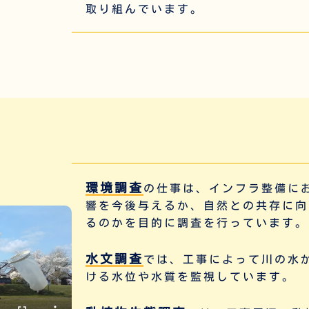
取り組んでいます。
環境調査
の仕事は、インフラ整備に
響を今後与えるか、
自然との共存
に向
るのかを目的に調査を行っています。
水文調査
では、工事によって川の水
ける水位や水質を監視
しています。