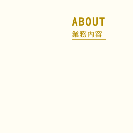
A
B
O
U
T
業
務
内
容